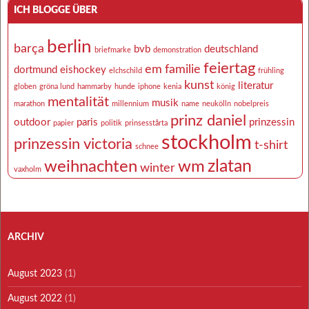
ICH BLOGGE ÜBER
berlin
barça
bvb
deutschland
briefmarke
demonstration
feiertag
em
familie
dortmund
eishockey
elchschild
frühling
kunst
literatur
globen
gröna lund
hammarby
hunde
iphone
kenia
könig
mentalität
musik
marathon
millennium
name
neukölln
nobelpreis
prinz daniel
outdoor
paris
prinzessin
papier
politik
prinsesstårta
stockholm
prinzessin victoria
t-shirt
schnee
zlatan
weihnachten
wm
winter
vaxholm
ARCHIV
August 2023
(1)
August 2022
(1)