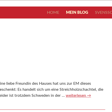
ZUM INHALT SPRINGEN
HOME
MEIN BLOG
SVENSSO
ine liebe Freundin des Hauses hat uns zur EM dieses
eschenkt: Es handelt sich um eine Streichholzschachtel, die
. Leider ist trotzdem Schweden in der …
EM-Amulett
weiterlesen
→