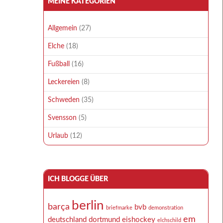
MEINE KATEGORIEN
Allgemein
(27)
Elche
(18)
Fußball
(16)
Leckereien
(8)
Schweden
(35)
Svensson
(5)
Urlaub
(12)
ICH BLOGGE ÜBER
berlin
barça
bvb
briefmarke
demonstration
em
deutschland
dortmund
eishockey
elchschild