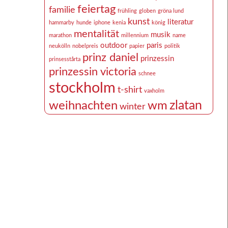
feiertag
familie
frühling
globen
gröna lund
kunst
literatur
hammarby
hunde
iphone
kenia
könig
mentalität
musik
marathon
millennium
name
outdoor
paris
neukölln
nobelpreis
papier
politik
prinz daniel
prinzessin
prinsesstårta
prinzessin victoria
schnee
stockholm
t-shirt
vaxholm
zlatan
weihnachten
wm
winter