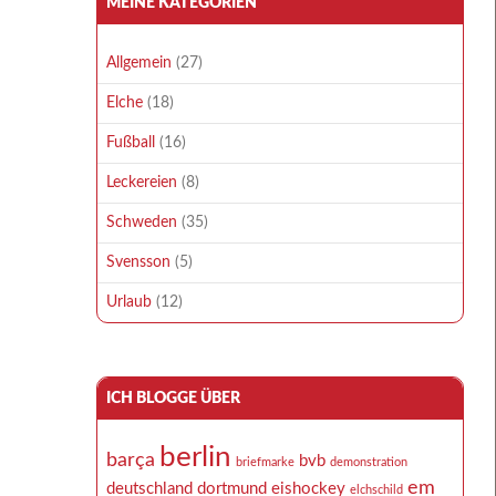
MEINE KATEGORIEN
Allgemein
(27)
Elche
(18)
Fußball
(16)
Leckereien
(8)
Schweden
(35)
Svensson
(5)
Urlaub
(12)
ICH BLOGGE ÜBER
berlin
barça
bvb
briefmarke
demonstration
em
deutschland
dortmund
eishockey
elchschild