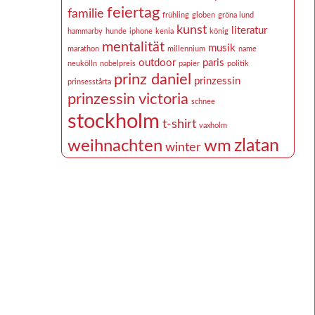
feiertag
familie
frühling
globen
gröna lund
kunst
literatur
hammarby
hunde
iphone
kenia
könig
mentalität
musik
marathon
millennium
name
outdoor
paris
neukölln
nobelpreis
papier
politik
prinz daniel
prinzessin
prinsesstårta
prinzessin victoria
schnee
stockholm
t-shirt
vaxholm
zlatan
weihnachten
wm
winter