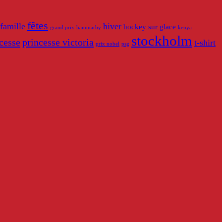
fêtes
famille
hiver
hockey sur glace
grand prix
hammarby
kenya
stockholm
cesse
princesse victoria
t-shirt
prix nobel
psg