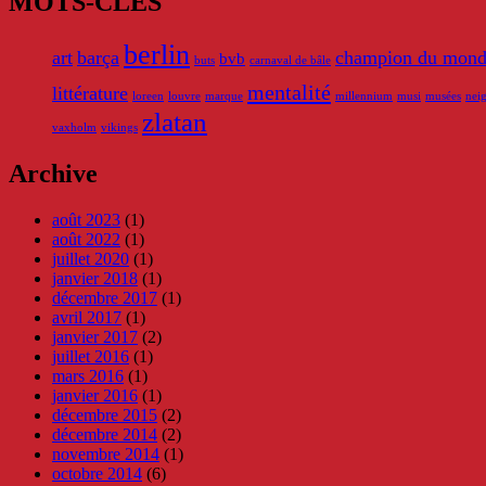
MOTS-CLÉS
berlin
art
barça
champion du mon
bvb
buts
carnaval de bâle
mentalité
littérature
loreen
louvre
marque
millennium
musi
musées
nei
zlatan
vaxholm
vikings
Archive
août 2023
(1)
août 2022
(1)
juillet 2020
(1)
janvier 2018
(1)
décembre 2017
(1)
avril 2017
(1)
janvier 2017
(2)
juillet 2016
(1)
mars 2016
(1)
janvier 2016
(1)
décembre 2015
(2)
décembre 2014
(2)
novembre 2014
(1)
octobre 2014
(6)