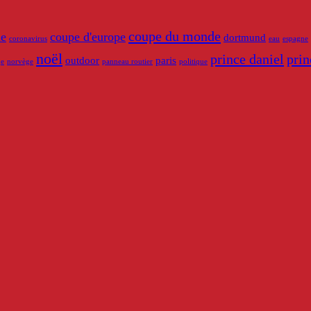
coupe du monde
de
coupe d'europe
dortmund
coronavirus
eau
espagne
noël
prince daniel
prin
outdoor
paris
ge
norvège
panneau routier
politique