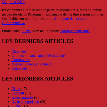
23. juillet 2020
En ce moment, tout le monde parle du coronavirus, mais on oublie
un peu les élans. Personne n’est capable de me dire si nous sommes
vulnérables ou non. Par mesure …
Continuer la lecture de
Coronavirus
→
Publié dans :
Élans
Nom de l’étiquette
coronavirus
masque
LES DERNIERS ARTICLES
Éliminées
La transhumance annuelle des élans
Coronavirus
Nouveau livre sur la Suède
Gâteau élan
LES DERNIERS ARTICLES
Élans
(17)
Football
(17)
Gourmandises
(6)
Nicht kategorisiert
(20)
Suède
(31)