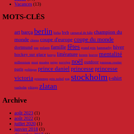
Vacances
(13)
MOTS-CLÉS
berlin
art
barça
champion du
bvb
birka
carnaval de bâle
coupe du monde
monde
coupe d'europe
chiens
fêtes
famille
hiver
dortmund
eau
enfants
grand prix
hammarby
mentalité
littérature
hockey sur glace
kenya
loreen
louvre
noël
outdoor
millennium
musi
musées
neige
norvège
panneau routier
prince daniel
princesse
princesse
paris
politique
stockholm
victoria
t-shirt
printemps
prix nobel
psg
zlatan
vaxholm
vikings
Archive
août 2023
(1)
août 2022
(1)
juillet 2020
(1)
janvier 2018
(1)