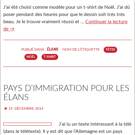
J’ai été choisi comme modèle pour un t-shirt de Noël. J’ai dû
poser pendant des heures pour que le dessin soit très très
beau. Je le trouve vraiment réussi et …
Continuer la lecture
de
T-shirt de Noël
→
PUBLIÉ DANS :
ÉLANS
NOM DE L’ÉTIQUETTE
FÊTES
NOËL
T-SHIRT
PAYS D’IMMIGRATION POUR LES
ÉLANS
19. DÉCEMBRE 2014
J’ai lu un texte intéressant à la télé
(dans le télétexte). Il y est dit que l’Allemagne est un pays