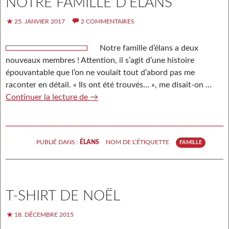
NOTRE FAMILLE D’ÉLANS
25. JANVIER 2017
2 COMMENTAIRES
Notre famille d’élans a deux
nouveaux membres ! Attention, il s’agit d’une histoire
épouvantable que l’on ne voulait tout d’abord pas me
raconter en détail. « Ils ont été trouvés… », me disait-on …
Continuer la lecture de
Nouveaux membres de notre famille
→
d’élans
PUBLIÉ DANS :
ÉLANS
NOM DE L’ÉTIQUETTE
FAMILLE
T-SHIRT DE NOËL
18. DÉCEMBRE 2015