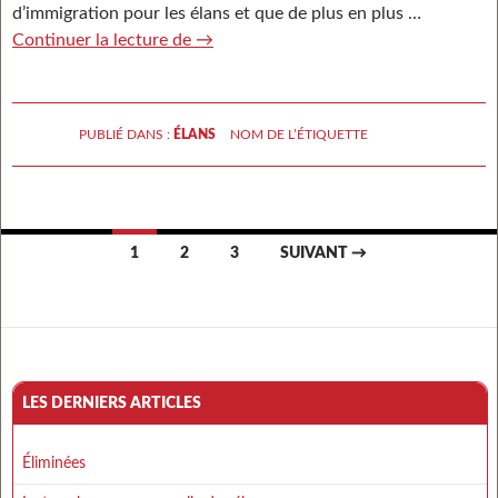
d’immigration pour les élans et que de plus en plus …
Continuer la lecture de
Pays d’immigration pour les élans
→
PUBLIÉ DANS :
ÉLANS
NOM DE L’ÉTIQUETTE
1
2
3
SUIVANT →
Navigation des articles
LES DERNIERS ARTICLES
Éliminées