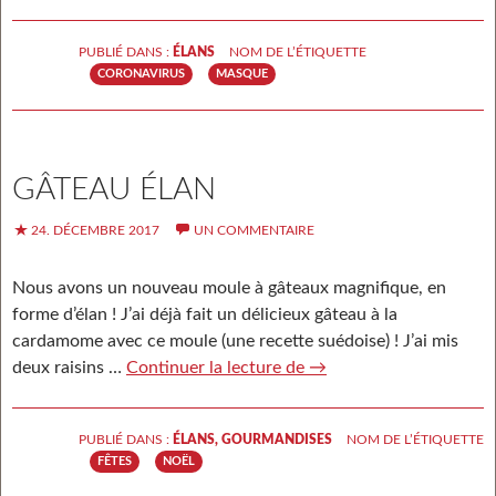
PUBLIÉ DANS :
ÉLANS
NOM DE L’ÉTIQUETTE
CORONAVIRUS
MASQUE
GÂTEAU ÉLAN
24. DÉCEMBRE 2017
UN COMMENTAIRE
Nous avons un nouveau moule à gâteaux magnifique, en
forme d’élan ! J’ai déjà fait un délicieux gâteau à la
cardamome avec ce moule (une recette suédoise) ! J’ai mis
deux raisins …
Continuer la lecture de
Gâteau élan
→
PUBLIÉ DANS :
ÉLANS
,
GOURMANDISES
NOM DE L’ÉTIQUETTE
FÊTES
NOËL