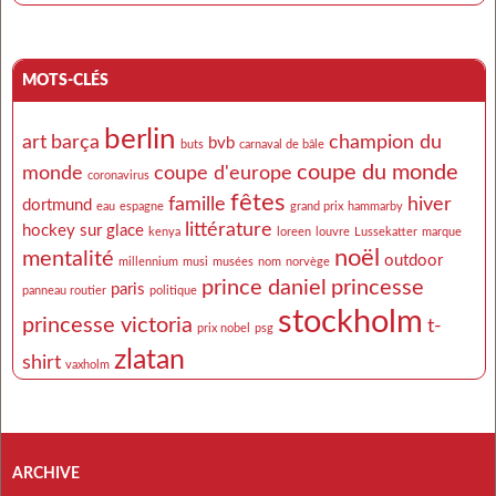
MOTS-CLÉS
berlin
art
barça
champion du
bvb
buts
carnaval de bâle
coupe du monde
monde
coupe d'europe
coronavirus
fêtes
famille
hiver
dortmund
eau
espagne
grand prix
hammarby
littérature
hockey sur glace
kenya
loreen
louvre
Lussekatter
marque
noël
mentalité
outdoor
millennium
musi
musées
nom
norvège
prince daniel
princesse
paris
panneau routier
politique
stockholm
princesse victoria
t-
prix nobel
psg
zlatan
shirt
vaxholm
ARCHIVE