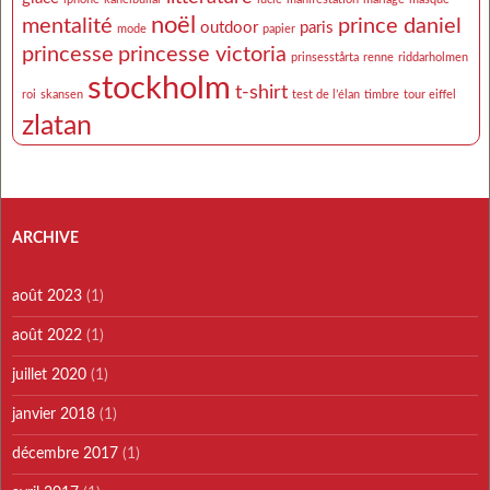
noël
mentalité
prince daniel
outdoor
paris
mode
papier
princesse
princesse victoria
prinsesstårta
renne
riddarholmen
stockholm
t-shirt
roi
skansen
test de l’élan
timbre
tour eiffel
zlatan
ARCHIVE
août 2023
(1)
août 2022
(1)
juillet 2020
(1)
janvier 2018
(1)
décembre 2017
(1)