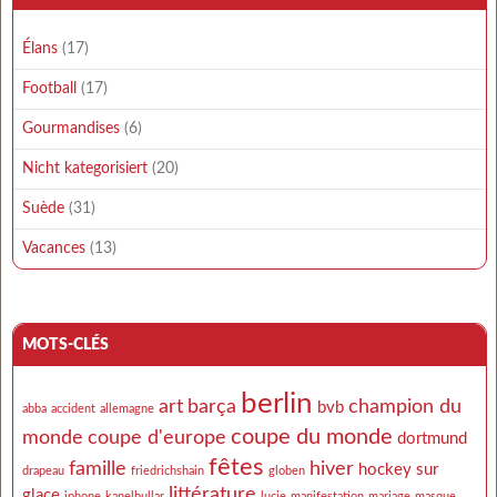
Élans
(17)
Football
(17)
Gourmandises
(6)
Nicht kategorisiert
(20)
Suède
(31)
Vacances
(13)
MOTS-CLÉS
berlin
art
barça
champion du
bvb
abba
accident
allemagne
coupe du monde
monde
coupe d'europe
dortmund
fêtes
famille
hiver
hockey sur
drapeau
friedrichshain
globen
littérature
glace
iphone
kanelbullar
lucie
manifestation
mariage
masque