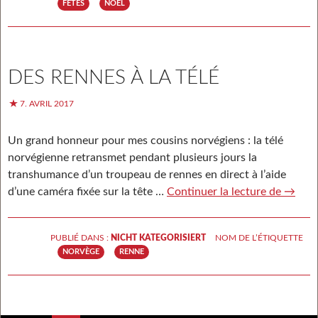
FÊTES
NOËL
DES RENNES À LA TÉLÉ
7. AVRIL 2017
Un grand honneur pour mes cousins norvégiens : la télé
norvégienne retransmet pendant plusieurs jours la
transhumance d’un troupeau de rennes en direct à l’aide
d’une caméra fixée sur la tête …
Continuer la lecture de
Des
→
rennes
à la
PUBLIÉ DANS :
NICHT KATEGORISIERT
NOM DE L’ÉTIQUETTE
télé
NORVÈGE
RENNE