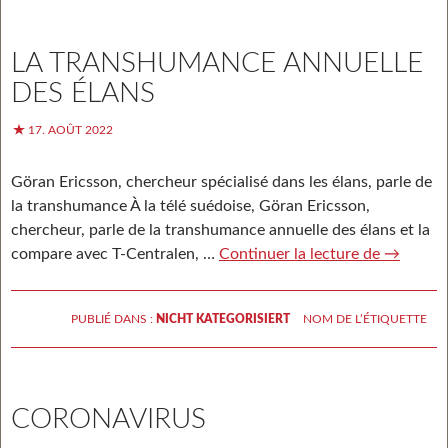
LA TRANSHUMANCE ANNUELLE
DES ÉLANS
17. AOÛT 2022
Göran Ericsson, chercheur spécialisé dans les élans, parle de
la transhumance À la télé suédoise, Göran Ericsson,
chercheur, parle de la transhumance annuelle des élans et la
compare avec T-Centralen, …
Continuer la lecture de
La
→
transhu
annuelle
PUBLIÉ DANS :
NICHT KATEGORISIERT
NOM DE L’ÉTIQUETTE
élans
CORONAVIRUS