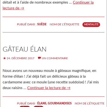
détail et à l’aide de nombreux exemples …
Continuer la
lecture de
Nouveau livre sur la Suède
→
PUBLIÉ DANS :
SUÈDE
NOM DE L’ÉTIQUETTE
MENTALITÉ
GÂTEAU ÉLAN
24. DÉCEMBRE 2017
UN COMMENTAIRE
Nous avons un nouveau moule à gâteaux magnifique, en
forme d’élan ! J’ai déjà fait un délicieux gâteau à la
cardamome avec ce moule (une recette suédoise) ! J’ai mis
deux raisins …
Continuer la lecture de
Gâteau élan
→
PUBLIÉ DANS :
ÉLANS
,
GOURMANDISES
NOM DE L’ÉTIQUETTE