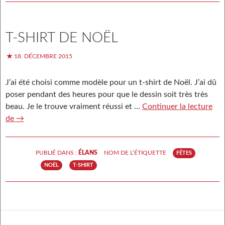
T-SHIRT DE NOËL
18. DÉCEMBRE 2015
J’ai été choisi comme modèle pour un t-shirt de Noël. J’ai dû
poser pendant des heures pour que le dessin soit très très
beau. Je le trouve vraiment réussi et …
Continuer la lecture
de
T-shirt de Noël
→
PUBLIÉ DANS :
ÉLANS
NOM DE L’ÉTIQUETTE
FÊTES
NOËL
T-SHIRT