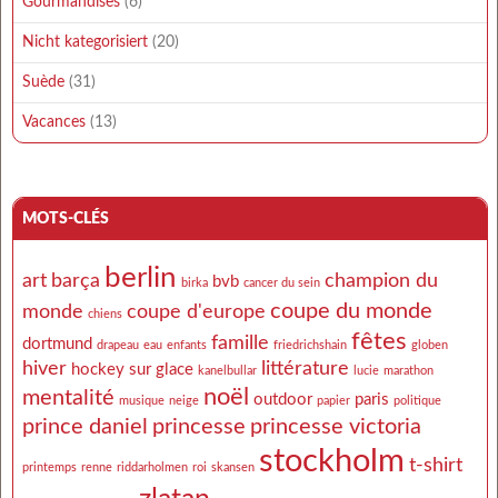
Gourmandises
(6)
Nicht kategorisiert
(20)
Suède
(31)
Vacances
(13)
MOTS-CLÉS
berlin
art
barça
champion du
bvb
birka
cancer du sein
coupe du monde
monde
coupe d'europe
chiens
fêtes
famille
dortmund
drapeau
eau
enfants
friedrichshain
globen
hiver
littérature
hockey sur glace
kanelbullar
lucie
marathon
noël
mentalité
outdoor
paris
musique
neige
papier
politique
prince daniel
princesse
princesse victoria
stockholm
t-shirt
printemps
renne
riddarholmen
roi
skansen