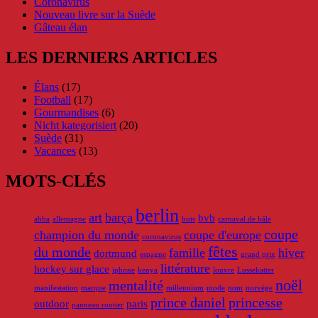
Coronavirus
Nouveau livre sur la Suède
Gâteau élan
LES DERNIERS ARTICLES
Élans
(17)
Football
(17)
Gourmandises
(6)
Nicht kategorisiert
(20)
Suède
(31)
Vacances
(13)
MOTS-CLÉS
berlin
art
barça
bvb
abba
allemagne
buts
carnaval de bâle
coupe
champion du monde
coupe d'europe
coronavirus
fêtes
du monde
famille
hiver
dortmund
espagne
grand prix
littérature
hockey sur glace
iphone
kenya
louvre
Lussekatter
noël
mentalité
manifestation
marque
millennium
mode
nom
norvège
prince daniel
princesse
outdoor
paris
panneau routier