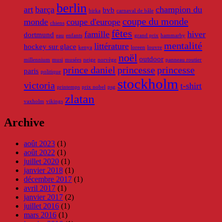
berlin
art
barça
champion du
bvb
birka
carnaval de bâle
coupe du monde
monde
coupe d'europe
chiens
fêtes
famille
hiver
dortmund
eau
enfants
grand prix
hammarby
mentalité
littérature
hockey sur glace
kenya
loreen
louvre
noël
outdoor
millennium
musi
musées
neige
norvège
panneau routier
prince daniel
princesse
princesse
paris
politique
stockholm
victoria
t-shirt
printemps
prix nobel
psg
zlatan
vaxholm
vikings
Archive
août 2023
(1)
août 2022
(1)
juillet 2020
(1)
janvier 2018
(1)
décembre 2017
(1)
avril 2017
(1)
janvier 2017
(2)
juillet 2016
(1)
mars 2016
(1)